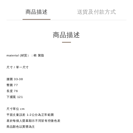
商品描述
送貨及付款方式
商品描述
material (材質）：棉 聚脂
尺寸 / 單一尺寸
腰圍 33-38
臀圍
77
長度
76
下擺寬
121
尺寸單位 cm
平面丈量誤差 1-2公分為正常範圍
基於每個人螢幕顯示不同皆有些微色差
商品顏色以實體為主