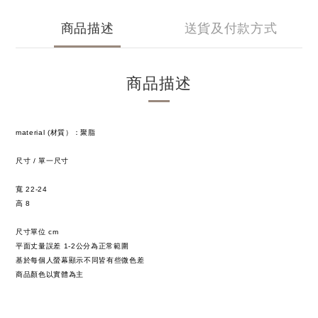
商品描述
送貨及付款方式
商品描述
material (材質）：聚脂
尺寸 / 單一尺寸
寬 22-24
高
8
尺寸單位 cm
平面丈量誤差 1-2公分為正常範圍
基於每個人螢幕顯示不同皆有些微色差
商品顏色以實體為主