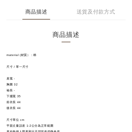
商品描述
送貨及付款方式
商品描述
material (材質）：棉
尺寸 / 單一尺寸
肩寬
-
胸圍
32
袖長
-
下擺寬
35
前衣長
44
後衣長
44
尺寸單位 cm
平面丈量誤差 1-2公分為正常範圍
基於每個人螢幕顯示不同皆有些微色差