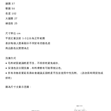
腰圍
37
臀圍
50
長度
102
大腿圍
27
褲擋長
25
尺寸單位 cm
平面丈量誤差 1-2公分為正常範圍
基於每個人螢幕顯示不同皆有些微色差
商品顏色以實體為主
洗滌方式
● 毛料材質建議輕柔手洗，不得烘乾避免縮水。
● 深淺色須分開洗滌，布料摩擦有可能導致沾色。
● 所有衣物若要延長壽命會建議反面輕柔手洗並使用中性洗劑。（請勿長時間浸泡或
烘乾）
:
圖為尺寸丈量示意圖