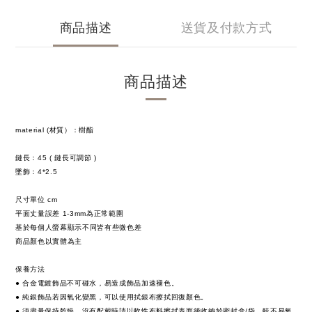
商品描述
送貨及付款方式
商品描述
material (材質）：樹酯
鏈長：45 ( 鏈長可調節 )
墜飾：4*2.5
尺寸單位 cm
平面丈量誤差 1-3mm為正常範圍
基於每個人螢幕顯示不同皆有些微色差
商品顏色以實體為主
保養方法
● 合金電鍍飾品不可碰水，易造成飾品加速褪色。
● 純銀飾品若因氧化變黑，可以使用拭銀布擦拭回復顏色。
● 須盡量保持乾燥，沒有配戴時請以軟性布料擦拭表面後收納於密封盒/袋，較不易氧