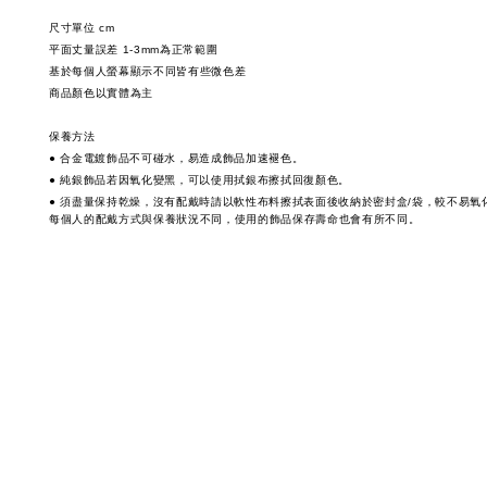
尺寸單位 cm
平面丈量誤差 1-3mm為正常範圍
基於每個人螢幕顯示不同皆有些微色差
商品顏色以實體為主
保養方法
● 合金電鍍飾品不可碰水，易造成飾品加速褪色。
● 純銀飾品若因氧化變黑，可以使用拭銀布擦拭回復顏色。
● 須盡量保持乾燥，沒有配戴時請以軟性布料擦拭表面後收納於密封盒/袋，較不易氧
每個人的配戴方式與保養狀況不同，使用的飾品保存壽命也會有所不同。