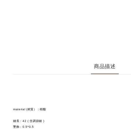
商品描述
material (材質）：樹酯
鏈長：42 ( 含調節鏈 )
墜飾：0.5*0.5