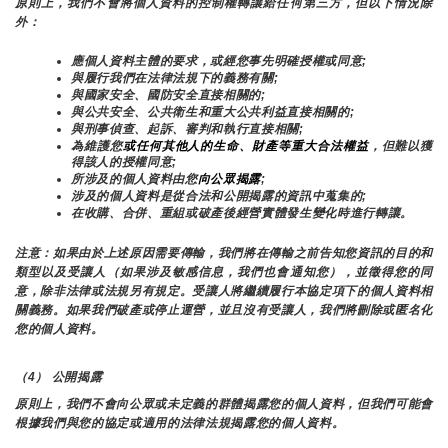
原則上，我們不會將個人資料的控制權轉讓給任何第三方，但以下情況除
外：
應個人資料主體的要求，或經您事先明確授權或同意;
與履行我們在法律法規下的義務有關;
與國家安全、國防安全直接相關的;
與公共安全、公共衛生和重大公共利益直接相關的;
與刑事偵查、起訴、審判和執行直接相關;
為維護您
或任何其他人的生命、財產等重大合法權益
，但難以獲
得該人的授權同意;
所涉及的個人資料由您
向公眾揭露
;
涉及的個人資料是從合法和公開揭露的資訊中蒐集的;
在收購、合併、重組或破產後經營實體發生變化時進行轉讓。
注意：如果由於上述原因需要傳輸，我們將在傳輸之前告知您資訊的目的和
類型以及受讓人（如果涉及敏感信息，我們也會通知您），並徵得您的同
意，除非法律或法規另有規定。受讓人將繼續履行本協定項下的個人資料相
關義務。如果我們破產或停止運營，並且沒有受讓人，我們將刪除或匿名化
您的個人資料。
（4） 公開揭露
原則上，我們不會向公眾或未定義的群體揭露您的個人資料，但我們可能會
根據我們與您的協定或適用的法律法規揭露您的個人資料。