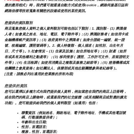
應的應用程式）時，我們還可能通過自動方式或使用cookie，網路伺服器日誌和
網路信標等技術蒐集有關您的設備或使用的某些資訊。
您提供的資訊類別
商店蒐集您個人資料之個人資料類別可能包括以下類別：1. 識別類 - (1) 辨識個
人者 ( 如會員之姓名、地址、電話、電子郵件等 )；(2) 辨識財務者 ( 如信用卡或
金融機構帳戶資訊等 )；(3) 政府資料中之辨識者 ( 如身分證統一編號、統一證
號、稅籍編號、護照號碼等 )。2. 個人特徵類 - 個人描述 ( 如性別、出生年月
日、尺寸等 )。3.社會情況 – (1) 住家及設施 ( 如住所地址等 )；(2) 財產（如所
有或具有其他權利之動產等）；(3) 移民情形 ( 護照、工作許可文件、居留證明文
件等 )；(4) 生活格調 ( 如使用消費品之種類及服務之細節等 )；(5) 慈善機構或其
他團體之會員資格 ( 如社團法人、俱樂部或其他志願團體參與者紀錄等 )。
[注意：請務必列出適用於您業務的所有內容]
您提供的資訊
時
您可以選擇以多種方式向我們提供個人資料，例如當您在我們的商店上註冊
，
或在我們的商店上購物時，或通過我們的社交媒體（或其相關商店或對應的擴充
功能）。您可能提供給我們的個人資料類型（如適用）包括：
聯繫資訊（例如姓名、郵政地址、電子郵件地址、手機或其他電話號
碼、行動服務提供者）;
年齡和出生日期;
性別，首選語言;
種族，性別，首選語言;