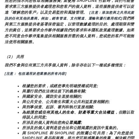
照您的指示向您收取相關服務費; 當
使用 
SHOPLINE 付款時，我們可能會
要求第三方服務提供者處理您和您客戶的個人資料，這些服務提供者可以促
進「瞭解您的客戶」以及交易監控和風險管理。 
 [注意：添加您與之共用此資
我們將
訊的任何其他供應商。例如，銷售管道、支付閘道、運輸和履行應用程式]
與第三方服務提供者簽署保密協定，以管理數據處理的目的、處理期限和雙
方的責任，並將要求合作夥伴根據我們的要求和本隱私政策處理數據。如果
您不同意合作夥伴蒐集提供相關服務所需的個人資料，您或您的客戶可能無
法使用相關服務。
（2） 共用
我們不會與任何第三方共享個人資料，除非存在以下一種或多種情況：
[注意： 包括適用於您業務的所有內容]
根據您的要求，或經您事先明確授權或同意;
與履行我們在法律法規下的義務有關;
與國家安全、國防安全直接相關的;
與公共安全、公共衛生和重大公共利益直接相關的;
與刑事偵查、起訴、審判和執行直接相關;
為維護您
或任何其他人的生命、財產等重大合法權益
，但難以取
得該人的同意;
所涉及的個人資料由您
向公眾揭露
;
所涉及的個人資料是從合法和公開揭露的資訊中蒐集的。
與 SHOPLINE 和 SHOPLINE 的附屬公司共用：為了向您提供 
SHOPLINE 產品和服務，提出您可能感興趣的推薦，解決帳戶問