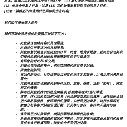
安全、財產安全及違約之潛在不法行為；(11) 履行條款與細則及退換貨政策；
(12) 依法令所為之行為；以及 (13) 其他於蒐集當時取得您同意之目的。
[注意：請務必列出適用於您業務的所有內容]
我們如何使用個人資料
我們可能會將您提供的資訊用於以下目的：
向您發送促銷內容或其他通信;
向您提供所要求的信息和服務;
與您聯繫以跟進或確認您的訂單，約會，退貨或退款，並向您發送與我
們提供給您的產品和服務相關的其他非行銷通信;
處理您的付款和/或交易;
創建和管理您的帳戶，包括訪問您的購買歷史記錄;
回復您的詢問;
在我們的商店、社交媒體商店和其他地方定製廣告，以滿足您的興趣和
歷史;
與您溝通並管理您參與的特殊活動、競賽、抽獎、活動（如有）、調查
和其他優惠;
操作並與您就我們的社交網路或[移動應用程式]進行溝通;
運營、評估和改進我們的業務（包括開發新產品和服務，增強和改進我
們的產品和服務，管理我們的溝通，分析我們的產品，執行市場研究、
數據分析和客戶關係管理計劃，以及執行會計、審計和其他內部職
能）;
遵守適用的法律要求、相關行業標準和我們的政策;
為避免重複並確保您的資訊的準確性，請定期在內部或通過我們的服務
提供者進行數據清理，鏈接或合併我們的記錄。