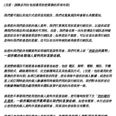
[注意：請務必列出包括適用於您業務的所有內容]
我們還可能以其他方式使用這些資訊，我們在蒐集資訊時會發出具體通知。
如果您向我們提供您的個人資料，我們打算將其用於直接行銷目的，以提供或宣
傳我們的商品和/或服務的可用性。但是，我們會在第一次向您傳送行銷訊息時確
認您並沒有不願意接受該等行銷訊息；如果您並不願意，可以在首次接受行銷訊
息時向我們表達您的意願，也可以在任何時候拒絕再接受行銷訊息。
「
的資料」
如您向我們提供有關資料並明確同意該等用途，我們可將上述
您提供
一節所載的各類個人資料用於直接促銷。
直接營銷通訊可能透過各種渠道發送給您，包括 電話、郵寄、電郵、簡訊、手機
應用程式、網路應用程式、社交媒體商店及其他通訊方式。 [注意：包括適用於您
業務的所有內容] 如果已經徵得您的同意，您在表格中提供的個人數據，或您在同
意上述訂閱時提供的個人數據將同時被我們用於該行銷目的。我們對本段所述任
何數據傳輸問題的處理將與本隱私政策中提供的內容保持一致。
倘若您不希望我們使用您的個人資料作直接促銷，您可隨時按照下文「
您的權利
」一節所載的程序選擇退出我們的直接促銷
及選擇
。如您有需要，本行必須停
止使用您的個人資料作直接促銷用途，而毋須向您收取任何費用。