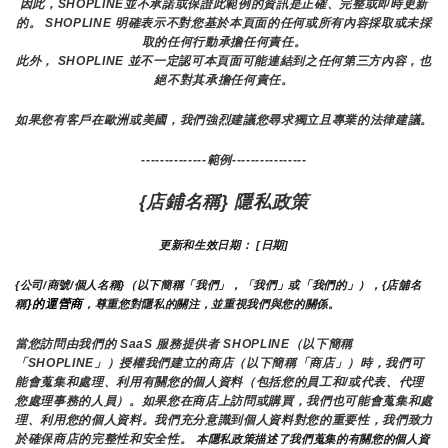
因此，SHOPLINE並不承諾或保證此範例的資訊是正確、完整或即時更新
的。 SHOPLINE 明確表示不對您基於本頁面的任何或所有內容採取或未採
取的任何行動承擔任何責任。
此外， SHOPLINE 並不一定認可本頁面可能連結到之任何第三方內容，也
絕不對其承擔任何責任。
如果您有客戶在歐洲或美國，我們強烈建議您尋求獨立且專業的法律建議。
--------------範例----------------
{店鋪名稱} 隱私政策
更新和生效日期： [日期]
{公司/商號/個人名稱}（以下簡稱「我們」，「我們」或「我們的」），{店舖名
}的運營商
稱
，尊重您對隱私的關注，並重視我們與您的關係。 
當您訪問由我們的 SaaS 服務提供者 SHOPLINE（以下簡稱
「SHOPLINE」）授權我們建立的商店（以下簡稱「商店」）時，我們可
能會蒐集和處理、利用有關您的個人資料（包括您的員工和/或代表、代理
您處理事務的人員）。如果您在商店上訪問或購買，我們也可能會蒐集和處
理、利用您的個人資料。我們充分意識到個人資料對您的重要性，我們致力
於確保商店的完整性和安全性。
 本隱私政策描述了我們蒐集的有關您的個人資