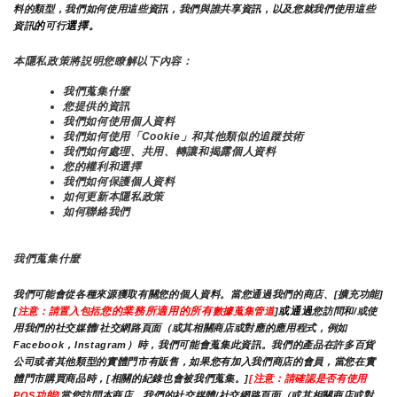
料的類型，我們如何使用這些資訊，我們與誰共享資訊，以及您就我們使用這些
的
選擇。
資訊
可行
本隱私政策將説明您瞭解以下內容：
我們蒐集什麼
您提供的資訊
我們如何使用個人資料
我們如何使用「Cookie」和其他類似的追蹤技術
我們如何處理、共用、轉讓和揭露個人資料
您的權利和選擇
我們如何保護個人資料
如何更新本隱私政策
如何聯絡我們
我們蒐集什麼
我們可能會從各種來源獲取有關您的個人資料。當您通過我們的商店、[擴充功能]
您的業務所適用的所有
或通過
[
注意：請置入包括
數據蒐集管道
]
您訪問和/或使
用我們的社交媒體/社交網路頁面（或其相關商店或對應的應用程式，例如
Facebook，Instagram）時，我們可能會蒐集此資訊。我們的產品在許多百貨
公司或者其他類型的實體門市有販售，如果您有加入我們商店的會員，當您在實
體門市購買商品時，[相關的紀錄也會被我們蒐集。]
[注意：請確認是否有使用
POS功能]
當您訪問本商店，我們的社交媒體/社交網路頁面（或其相關商店或對