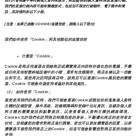
您提供的個人資料用於直接行銷
我們只會根據中華民國個人資料保護法，將
。
我們的直接行銷內容可能有幾種形式，包括但不限於行銷郵件、電子郵件和簡
訊，其詳情列於以下小節。
[注意：如果已啟動 COOKIE/追蹤技術，請插入以下部分]
我們如何使用「Cookie」和其他類似的追蹤技術
什麼是「Cookie」
Cookie是商店伺服器在登錄商店或瀏覽商店內容時存儲在您的電腦，手機
或任何其他智慧終端設備中的小檔，通常包含標識符，商店名稱以及一些數
位和字元。當您再次訪問該商店時，該商店可以通過Cookie識別您的瀏覽
器。Cookie 可能會存儲使用者偏好和其他資訊。
（2） 如何使用「Cookie」
當您使用我們的商店時，我們可能會通過Cookie或類似技術蒐集個人資料
主體的設備型號、操作系統、設備標識碼和登錄IP位址資訊，並緩存個人資
料主體的瀏覽資訊和點擊資訊，以便查看個人資料主體的網路環境。
Cookies允許我們在訪問商店時識別您的身份，不斷優化商店的使用者友
好性，並根據您的需求對商店進行調整。您也可以更改瀏覽器的設置，以便
瀏覽器不接受我們商店上的Cookie，但這可能會影響您對商店某些功能的
使用。