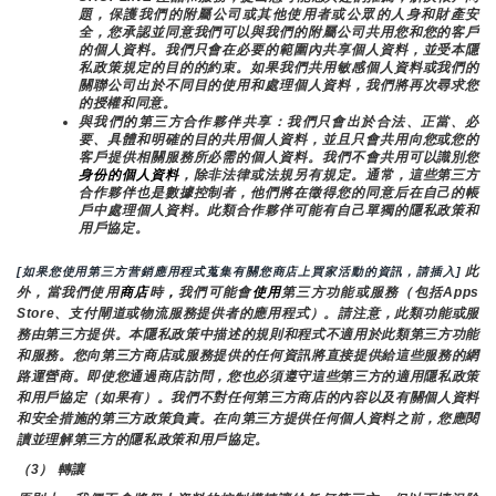
題，保護我們的附屬公司或其他使用者或公眾的人身和財產安
全，您承認並同意我們可以與我們的附屬公司共用您和您的客戶
的個人資料。我們只會在必要的範圍內共享個人資料，並受本隱
私政策規定的目的的約束。如果我們共用敏感個人資料或我們的
關聯公司出於不同目的使用和處理個人資料，我們將再次尋求您
的授權和同意。
與我們的第三方合作夥伴共享：我們只會出於合法、正當、必
要、具體和明確的目的共用個人資料，並且只會共用向您或您的
客戶提供相關服務所必需的個人資料。我們不會共用可以識別您
身份的個人資料
，除非法律或法規另有規定。通常，這些第三方
合作夥伴也是數據控制者，他們將在徵得您的同意后在自己的帳
戶中處理個人資料。此類合作夥伴可能有自己單獨的隱私政策和
用戶協定。
 此
[如果您使用第三方营銷應用程式蒐集有關您商店上買家活動的資訊，請插入]
外，當我們使用
商店
時
，
我們可能會
使用
第三方功能或服務（包括Apps 
Store、支付閘道或物流服務提供者的應用程式）。請注意，此類功能或服
務由第三方提供。本隱私政策中描述的規則和程式不適用於此類第三方功能
和服務。您向第三方商店或服務提供的任何資訊將直接提供給這些服務的網
路運營商。即使您通過商店訪問，您也必須遵守這些第三方的適用隱私政策
和用戶協定（如果有）。我們不對任何第三方商店的內容以及有關個人資料
和安全措施的第三方政策負責。在向第三方提供任何個人資料之前，您應閱
讀並理解第三方的隱私政策和用戶協定。
（3） 轉讓