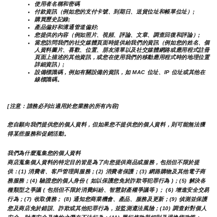
使用者名稱和密碼
付款資訊（例如您的支付卡號、到期日、送貨位址和帳單位址）;
購買歷史記錄;
產品偏好和溝通管道偏好;
您提供的內容（例如照片、視頻、評論、文章、調查回復和評論）;
當您訪問我們的社交媒體頁面時提供給我們的資訊（例如您的姓名、個
人資料圖片、喜歡、位置、朋友清單以及社交媒體網路或應用程式註冊
頁面上描述的其他資訊，或您在使用我們的移動應用程式時的地理位置
詳細資訊）;
設備標識碼，例如有關設備的資訊，如 MAC 位址、IP 位址或其他在
線標識碼。
[注意：請務必列出適用於您業務的所有內容]
您自願向我們提供您的個人資料，但如果您不提供您的個人資料，則可能無法獲
得某些服務和促銷活動。
我們為什麼蒐集您的個人資料
商店蒐集個人資料的特定目的皆是為了向您提供商品或服務，包括但不限於提
供：(1) 消費者、客戶管理與服務；(2) 消費者保護；(3) 網路購物及其他電子商
務服務；(4) 驗證您的個人身份 ( 如以保護您免於詐欺等犯罪行為 )；(5) 解決各
種類型之爭議 ( 包括但不限於消費糾紛、智慧財產權爭議等 )； (6) 增進安全交易
行為；(7) 收取債務； (8) 通知您商業機會、產品、服務及更新；(9) 偵測並保護
您及商店免於錯誤、詐欺或其他犯罪行為，並監測遵法風險；(10) 調查針對個人