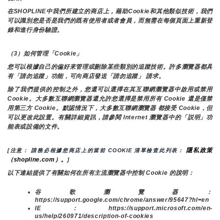
在SHOPLINE中我們所建立的商店上，藉助Cookie和其他類似技術，我們
可以識別您是否是我們的既有使用者或者會員，而無需在每個頁面上重新登
錄和進行身份驗證。
（3）如何管理「Cookie」
您可以根據自己的偏好來管理或刪除某些類別的追蹤技術。許多瀏覽器都具
有「請勿追蹤」功能，可向商店發送「請勿追蹤」 請求。
除了我們提供的控制之外，您還可以選擇在其互聯網瀏覽器中啟用或禁用
Cookie。大多數互聯網瀏覽器還允許您選擇是禁用所有 Cookie 還是僅禁
用第三方 Cookie。默認情況下，大多數互聯網瀏覽器 都接受 Cookie，但
可以更改此設置。有關詳細資訊，請參閱 Internet 瀏覽器中的「説明」功
能表或設備的文件。
隱私政策
[注意： 請務必根據您商店上的當前 COOKIE 清單檢查此列表： 
（shopline.com）。
]
以下連結提供了有關如何在所有主流瀏覽器中控制 Cookie 的說明：
谷歌瀏覽器：
https://support.google.com/chrome/answer/95647?hl=en
IE：https://support.microsoft.com/en-
us/help/260971/description-of-cookies