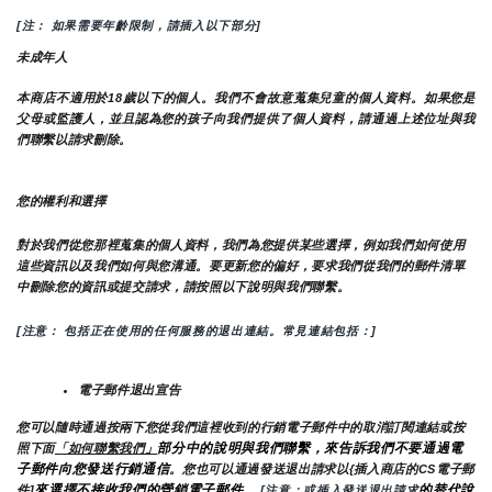
[注： 如果需要年齡限制，請插入以下部分]
未成年人
本商店不適用於18歲以下的個人。我們不會故意蒐集兒童的個人資料。如果您是
父母或監護人，並且認為您的孩子向我們提供了個人資料，請通過上述位址與我
們聯繫以請求刪除。
您的權利和選擇
對於我們從您那裡蒐集的個人資料，我們為您提供某些選擇，例如我們如何使用
這些資訊以及我們如何與您溝通。要更新您的偏好，要求我們從我們的郵件清單
中刪除您的資訊或提交請求，請按照以下說明與我們聯繫。
[注意： 包括正在使用的任何服務的退出連結。常見連結包括：]
電子郵件退出宣告
您可以隨時通過按兩下您從我們這裡收到的行銷電子郵件中的取消訂閱連結或按
部分中的說明與我們聯繫，來告訴我們不要通過電
照下面
「如何聯繫我們」
子郵件向您發送行銷通信
。您也可以通過發送退出請求以{插入商店的CS電子郵
來選擇不接收我們的營銷電子郵件
的替代說
件]
。
 [注意：或插入發送退出請求